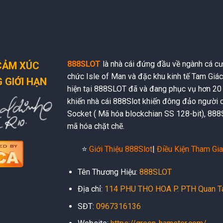
888SLOT
là nhà cái đứng đầu về ngành cá cư
CẢM XÚC
chức Isle of Man và đặc khu kinh tế Tam Giá
 GIỚI HẠN
hiện tại 888SLOT đã và đang phục vụ hơn 20 t
khiến nhà cái 888Slot khiến đông đảo người c
Socket ( Mã hóa blockchian SS 128-bit), 888
mã hóa chặt chẽ.
⭐️
Giới Thiệu 888Slot
|
Điều Kiện Tham Gi
Tên Thương Hiệu:
888SLOT
Địa chỉ:
114 PHU THO HOA P. PTH Quan Ta
SĐT:
0967316136