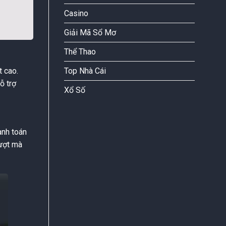
đầu
Casino
Giải Mã Sổ Mơ
Thể Thao
t cao.
Top Nhà Cái
ỗ trợ
Xổ Số
anh toán
mượt mà