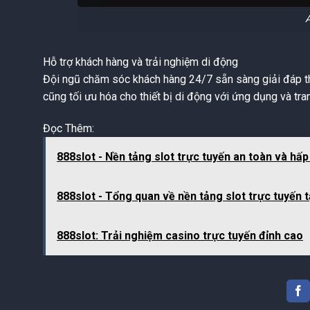
A
Hỗ trợ khách hàng và trải nghiệm di động
Đội ngũ chăm sóc khách hàng 24/7 sẵn sàng giải đáp thắ
cũng tối ưu hóa cho thiết bị di động với ứng dụng và tr
Đọc Thêm:
888slot - Nền tảng slot trực tuyến an toàn và hấp
888slot - Tổng quan về nền tảng slot trực tuyến t
888slot: Trải nghiệm casino trực tuyến đỉnh cao