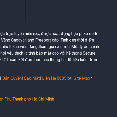
ợc trực tuyến hiện nay, được hoạt động hợp pháp do tổ
c Vàng Cagayan and Freeport cấp. Tính đến thời điểm
riệu thành viên đang tham gia cá cược. Một lý do chính
hơi yêu thích là tính bảo mật cao với hệ thống Secure
SLOT cam kết đảm bảo các thông tin dữ liệu luôn được
a
|
Bản Quyền
|
Bảo Mật
|
Liên Hệ 888Slot
|
Site Map
⭐️
n Phu Thanh pho Ho Chi Minh