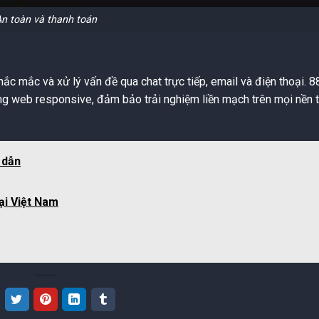
n toàn và thanh toán
c mắc và xử lý vấn đề qua chat trực tiếp, email và điện thoại. 8
ang web responsive, đảm bảo trải nghiệm liền mạch trên mọi nền 
 dẫn
ại Việt Nam