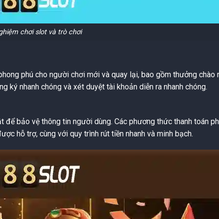
ghiệm chơi slot và trò chơi
phong phú cho người chơi mới và quay lại, bao gồm thưởng chào
ăng ký nhanh chóng và xét duyệt tài khoản diễn ra nhanh chóng.
 để bảo vệ thông tin người dùng. Các phương thức thanh toán ph
ược hỗ trợ, cùng với quy trình rút tiền nhanh và minh bạch.