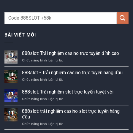
BÀI VIẾT MỚI
888slot: Trải nghiệm casino trực tuyến đỉnh cao
11
Th07
888slot:
Chức năng bình luận bị tắt
Trải
nghiệm
888slot - Trải nghiệm casino trực tuyến hàng đầu
11
casino
Th07
888slot
Chức năng bình luận bị tắt
trực
-
tuyến
Trải
đỉnh
888slot: Trải nghiệm slot trực tuyến tuyệt vời
11
nghiệm
cao
Th07
888slot:
Chức năng bình luận bị tắt
casino
Trải
trực
nghiệm
tuyến
888slot: trải nghiệm casino slot trực tuyến hàng
11
slot
hàng
đầu
Th07
trực
đầu
888slot:
Chức năng bình luận bị tắt
tuyến
trải
tuyệt