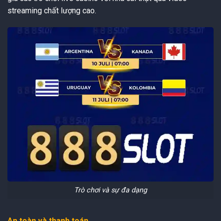
streaming chất lượng cao.
Trò chơi và sự đa dạng
An toàn và thanh toán