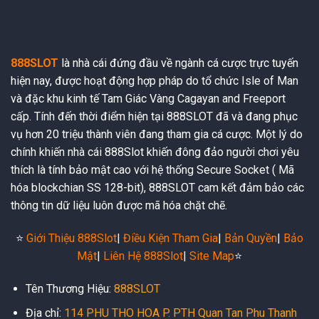
888SLOT
là nhà cái đứng đầu về ngành cá cược trực tuyến
hiện nay, được hoạt động hợp pháp do tổ chức Isle of Man
và đặc khu kinh tế Tam Giác Vàng Cagayan and Freeport
cấp. Tính đến thời điểm hiện tại 888SLOT đã và đang phục
vụ hơn 20 triệu thành viên đang tham gia cá cược. Một lý do
chính khiến nhà cái 888Slot khiến đông đảo người chơi yêu
thích là tính bảo mật cao với hệ thống Secure Socket ( Mã
hóa blockchian SS 128-bit), 888SLOT cam kết đảm bảo các
thông tin dữ liệu luôn được mã hóa chặt chẽ.
⭐️
Giới Thiệu 888Slot
|
Điều Kiện Tham Gia
|
Bản Quyền
|
Bảo
Mật
|
Liên Hệ 888Slot
|
Site Map
⭐️
Tên Thương Hiệu:
888SLOT
Địa chỉ:
114 PHU THO HOA P. PTH Quan Tan Phu Thanh