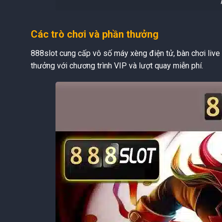
Các trò chơi và phần thưởng
888slot cung cấp vô số máy xèng điện tử, bàn chơi live
thưởng với chương trình VIP và lượt quay miễn phí.