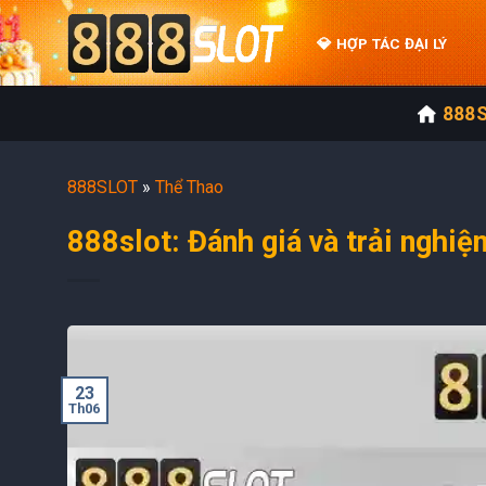
Skip
to
💎 HỢP TÁC ĐẠI LÝ
content
888
888SLOT
»
Thể Thao
888slot: Đánh giá và trải nghiệ
23
Th06