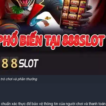
trò chơi và phần thưởng
 chuẩn xác thực để bảo vệ thông tin của người chơi và thanh toán 