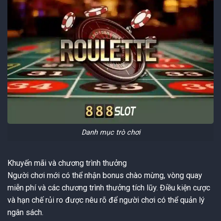
Danh mục trò chơi
Khuyến mãi và chương trình thưởng
Người chơi mới có thể nhận bonus chào mừng, vòng quay
miễn phí và các chương trình thưởng tích lũy. Điều kiện cược
và hạn chế rủi ro được nêu rõ để người chơi có thể quản lý
ngân sách.