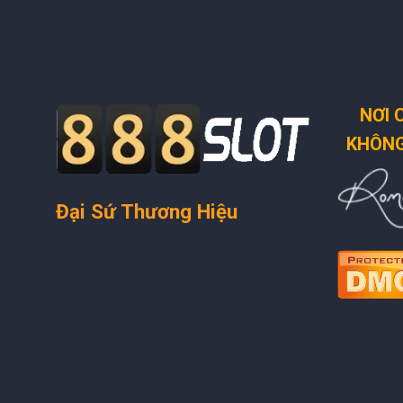
NƠI 
KHÔNG
Đại Sứ Thương Hiệu