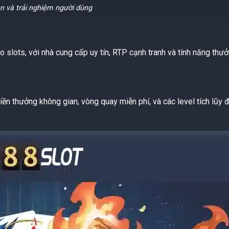
ện và trải nghiệm người dùng
 slots, với nhà cung cấp uy tín, RTP cạnh tranh và tính năng thư
iền thưởng không gian, vòng quay miễn phí, và các level tích lũy 