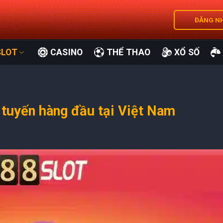
ĐĂNG N
SLOT
CASINO
THỂ THAO
XỔ SỐ
c tuyến hàng đầu tại Việt Nam