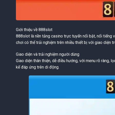
Giới thiệu về 888slot
888slot là nền tảng casino trực tuyến nổi bật, nổi tiếng
chơi có thể trải nghiệm trên nhiều thiết bị với giao diện 
Giao diện và trải nghiệm người dùng
Giao diện thân thiện, dễ điều hướng, với menu rõ ràng, l
kế đáp ứng trên di động.