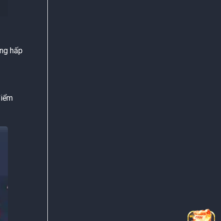
ởng hấp
điểm