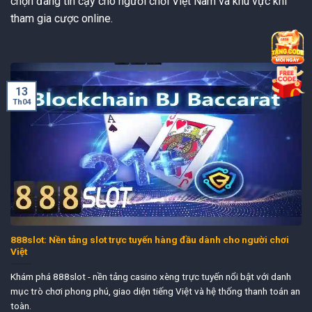
chọn đáng tin cậy cho người chơi Việt Nam và khu vực khi
tham gia cược online.
13
Th04
888slot: Nền tảng slot trực tuyến hàng đầu dành cho người chơi
Việt
Khám phá 888slot - nền tảng casino xèng trực tuyến nổi bật với danh
mục trò chơi phong phú, giao diện tiếng Việt và hệ thống thanh toán an
toàn.