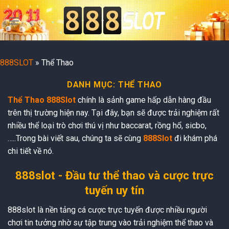
Skip
to
content
888SLOT
»
Thể Thao
DANH MỤC:
THỂ THAO
Thể Thao 888Slot
chính là sảnh game hấp dẫn hàng đầu
trên thị trường hiện nay. Tại đây, bạn sẽ được trải nghiệm rất
nhiều thể loại trò chơi thú vị như baccarat, rồng hổ, sicbo,
…..Trong bài viết sau, chúng ta sẽ cùng
888Slot
đi khám phá
chi tiết về nó.
888slot - Đầu tư thể thao và cược trực
tuyến uy tín
888slot là nền tảng cá cược trực tuyến được nhiều người
chơi tin tưởng nhờ sự tập trung vào trải nghiệm thể thao và