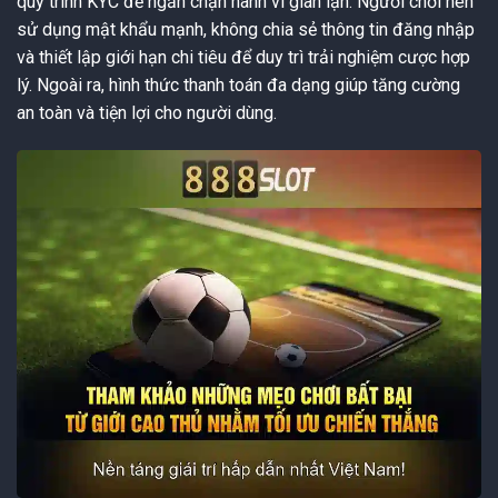
quy trình KYC để ngăn chặn hành vi gian lận. Người chơi nên
sử dụng mật khẩu mạnh, không chia sẻ thông tin đăng nhập
và thiết lập giới hạn chi tiêu để duy trì trải nghiệm cược hợp
lý. Ngoài ra, hình thức thanh toán đa dạng giúp tăng cường
an toàn và tiện lợi cho người dùng.