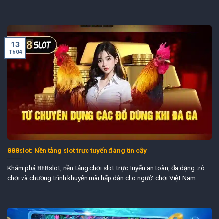
13
Th04
888slot: Nền tảng slot trực tuyến đáng tin cậy
Khám phá 888slot, nền tảng chơi slot trực tuyến an toàn, đa dạng trò
chơi và chương trình khuyến mãi hấp dẫn cho người chơi Việt Nam.