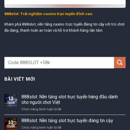
888slot: Trải nghiệm casino trực tuyến đỉnh cao
Khám phá 888slot, nền tảng casino trực tuyến đáng tin cậy với trò chơi
đa dạng, thanh toán an toàn và hỗ trợ khách hàng tận tâm.
BÀI VIẾT MỚI
888slot: Nền tảng slot trực tuyến hàng đầu dành
13
cho người chơi Việt
Th04
888slot:
Chức năng bình luận bị tắt
Nền
tảng
888slot: Nền tảng slot trực tuyến đáng tin cậy
13
slot
Th04
888slot:
Chức năng bình luận bị tắt
trực