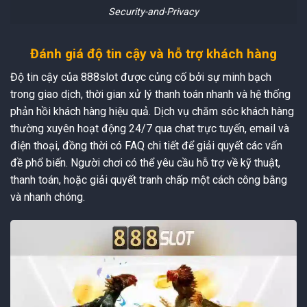
Security-and-Privacy
Đánh giá độ tin cậy và hỗ trợ khách hàng
Độ tin cậy của 888slot được củng cố bởi sự minh bạch
trong giao dịch, thời gian xử lý thanh toán nhanh và hệ thống
phản hồi khách hàng hiệu quả. Dịch vụ chăm sóc khách hàng
thường xuyên hoạt động 24/7 qua chat trực tuyến, email và
điện thoại, đồng thời có FAQ chi tiết để giải quyết các vấn
đề phổ biến. Người chơi có thể yêu cầu hỗ trợ về kỹ thuật,
thanh toán, hoặc giải quyết tranh chấp một cách công bằng
và nhanh chóng.