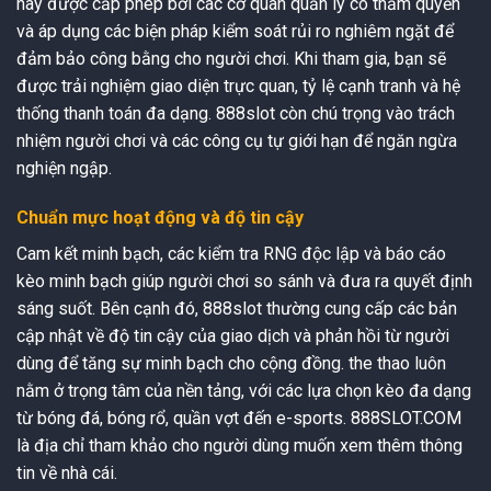
này được cấp phép bởi các cơ quan quản lý có thẩm quyền
và áp dụng các biện pháp kiểm soát rủi ro nghiêm ngặt để
đảm bảo công bằng cho người chơi. Khi tham gia, bạn sẽ
được trải nghiệm giao diện trực quan, tỷ lệ cạnh tranh và hệ
thống thanh toán đa dạng. 888slot còn chú trọng vào trách
nhiệm người chơi và các công cụ tự giới hạn để ngăn ngừa
nghiện ngập.
Chuẩn mực hoạt động và độ tin cậy
Cam kết minh bạch, các kiểm tra RNG độc lập và báo cáo
kèo minh bạch giúp người chơi so sánh và đưa ra quyết định
sáng suốt. Bên cạnh đó, 888slot thường cung cấp các bản
cập nhật về độ tin cậy của giao dịch và phản hồi từ người
dùng để tăng sự minh bạch cho cộng đồng. the thao luôn
nằm ở trọng tâm của nền tảng, với các lựa chọn kèo đa dạng
từ bóng đá, bóng rổ, quần vợt đến e-sports. 888SLOT.COM
là địa chỉ tham khảo cho người dùng muốn xem thêm thông
tin về nhà cái.