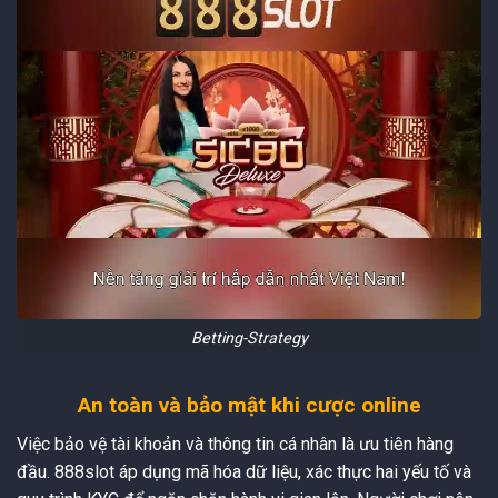
Betting-Strategy
An toàn và bảo mật khi cược online
Việc bảo vệ tài khoản và thông tin cá nhân là ưu tiên hàng
đầu. 888slot áp dụng mã hóa dữ liệu, xác thực hai yếu tố và