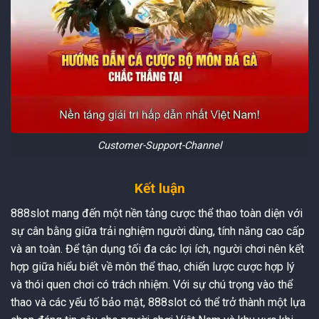
Customer-Support-Channel
Kết luận
888slot mang đến một nền tảng cược thể thao toàn diện với
sự cân bằng giữa trải nghiệm người dùng, tính năng cao cấp
và an toàn. Để tận dụng tối đa các lợi ích, người chơi nên kết
hợp giữa hiểu biết về môn thể thao, chiến lược cược hợp lý
và thói quen chơi có trách nhiệm. Với sự chú trọng vào thể
thao và các yếu tố bảo mật, 888slot có thể trở thành một lựa