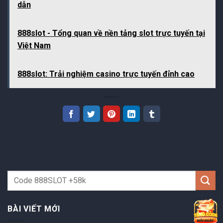
dẫn
888slot - Tổng quan về nền tảng slot trực tuyến tại
Việt Nam
888slot: Trải nghiệm casino trực tuyến đỉnh cao
BÀI VIẾT MỚI