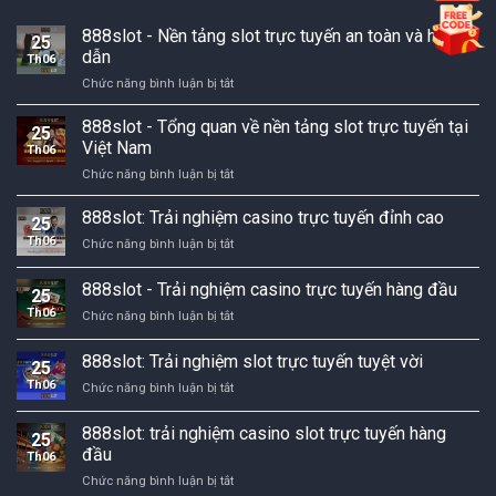
888slot - Nền tảng slot trực tuyến an toàn và hấp
25
dẫn
Th06
888slot
Chức năng bình luận bị tắt
-
Nền
888slot - Tổng quan về nền tảng slot trực tuyến tại
25
tảng
Việt Nam
Th06
slot
888slot
Chức năng bình luận bị tắt
trực
-
tuyến
Tổng
888slot: Trải nghiệm casino trực tuyến đỉnh cao
an
25
quan
toàn
Th06
888slot:
Chức năng bình luận bị tắt
về
và
Trải
nền
hấp
nghiệm
888slot - Trải nghiệm casino trực tuyến hàng đầu
tảng
dẫn
25
casino
slot
Th06
888slot
Chức năng bình luận bị tắt
trực
trực
-
tuyến
tuyến
Trải
đỉnh
888slot: Trải nghiệm slot trực tuyến tuyệt vời
tại
25
nghiệm
cao
Việt
Th06
888slot:
Chức năng bình luận bị tắt
casino
Nam
Trải
trực
nghiệm
tuyến
888slot: trải nghiệm casino slot trực tuyến hàng
25
slot
hàng
đầu
Th06
trực
đầu
888slot:
Chức năng bình luận bị tắt
tuyến