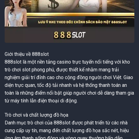
Giới thiệu về 888slot
888slot là một nền tảng casino trực tuyến nổi tiếng với kho
trò chơi slot phong phú, được thiết kế nhằm mang trải
nghiệm giải trí đỉnh cao cho cộng đồng người chơi Việt. Giao
diện trực quan, tốc độ tải nhanh và hệ thống thanh toán an
toàn là những điểm nổi bật giúp người chơi dễ dàng tham gia
từ máy tính lẫn điện thoại di động.
Trò chơi và chất lượng đồ họa
Danh mục trò chơi của 888slot được phát triển từ các nhà
cung cấp uy tín, mang đến chất lượng đồ họa sắc nét, hiệu
ứng âm thanh sống động và vòng quay thưởng hấp dẫn.