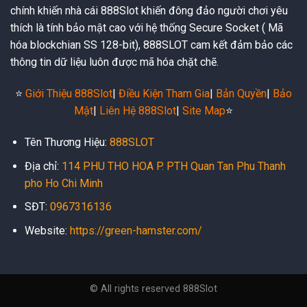
chính khiến nhà cái 888Slot khiến đông đảo người chơi yêu
thích là tính bảo mật cao với hệ thống Secure Socket ( Mã
hóa blockchian SS 128-bit), 888SLOT cam kết đảm bảo các
thông tin dữ liệu luôn được mã hóa chặt chẽ.
⭐️
Giới Thiệu 888Slot
|
Điều Kiện Tham Gia
|
Bản Quyền
|
Bảo
Mật
|
Liên Hệ 888Slot
|
Site Map
⭐️
Tên Thương Hiệu:
888SLOT
Địa chỉ:
114 PHU THO HOA P. PTH Quan Tan Phu Thanh
pho Ho Chi Minh
SĐT:
0967316136
Website:
https://green-hamster.com/
© All rights reserved 888Slot