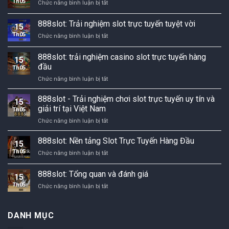
Th05
888slot
Chức năng bình luận bị tắt
-
Trải
888slot: Trải nghiệm slot trực tuyến tuyệt vời
15
nghiệm
Th05
888slot:
Chức năng bình luận bị tắt
casino
Trải
trực
nghiệm
tuyến
888slot: trải nghiệm casino slot trực tuyến hàng
15
slot
hàng
đầu
Th05
trực
đầu
888slot:
Chức năng bình luận bị tắt
tuyến
trải
tuyệt
nghiệm
vời
888slot - Trải nghiệm chơi slot trực tuyến uy tín và
15
casino
giải trí tại Việt Nam
Th05
slot
888slot
Chức năng bình luận bị tắt
trực
-
tuyến
Trải
888slot: Nền tảng Slot Trực Tuyến Hàng Đầu
hàng
15
nghiệm
đầu
Th05
888slot:
Chức năng bình luận bị tắt
chơi
Nền
slot
tảng
888slot: Tổng quan và đánh giá
trực
15
Slot
tuyến
Th05
888slot:
Chức năng bình luận bị tắt
Trực
uy
Tổng
Tuyến
tín
quan
Hàng
và
và
Đầu
DANH MỤC
giải
đánh
trí