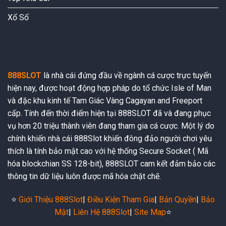
Xổ Số
888SLOT
là nhà cái đứng đầu về ngành cá cược trực tuyến
hiện nay, được hoạt động hợp pháp do tổ chức Isle of Man
và đặc khu kinh tế Tam Giác Vàng Cagayan and Freeport
cấp. Tính đến thời điểm hiện tại 888SLOT đã và đang phục
vụ hơn 20 triệu thành viên đang tham gia cá cược. Một lý do
chính khiến nhà cái 888Slot khiến đông đảo người chơi yêu
thích là tính bảo mật cao với hệ thống Secure Socket ( Mã
hóa blockchian SS 128-bit), 888SLOT cam kết đảm bảo các
thông tin dữ liệu luôn được mã hóa chặt chẽ.
⭐️
Giới Thiệu 888Slot
|
Điều Kiện Tham Gia
|
Bản Quyền
|
Bảo
Mật
|
Liên Hệ 888Slot
|
Site Map
⭐️