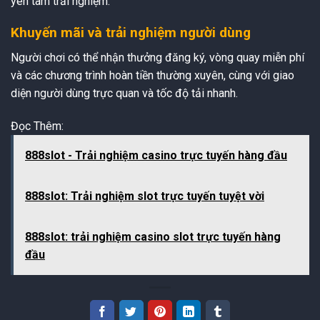
yên tâm trải nghiệm.
Khuyến mãi và trải nghiệm người dùng
Người chơi có thể nhận thưởng đăng ký, vòng quay miễn phí
và các chương trình hoàn tiền thường xuyên, cùng với giao
diện người dùng trực quan và tốc độ tải nhanh.
Đọc Thêm:
888slot - Trải nghiệm casino trực tuyến hàng đầu
888slot: Trải nghiệm slot trực tuyến tuyệt vời
888slot: trải nghiệm casino slot trực tuyến hàng
đầu