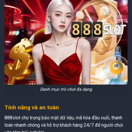
Danh mục trò chơi đa dạng
Tính năng và an toàn
888slot chú trọng bảo mật dữ liệu, mã hóa đầu cuối, thanh
toán nhanh chóng và hỗ trợ khách hàng 24/7 để người chơi